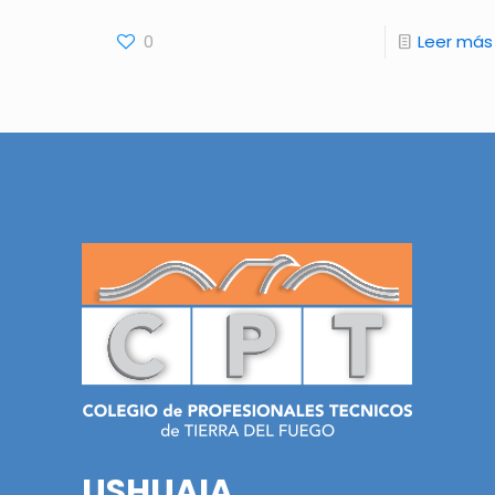
0
Leer más
USHUAIA