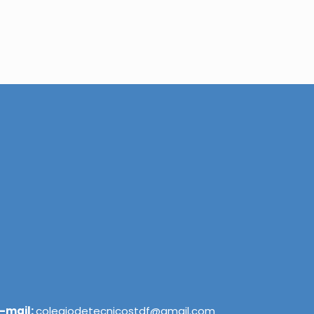
-mail:
colegiodetecnicostdf@gmail.com